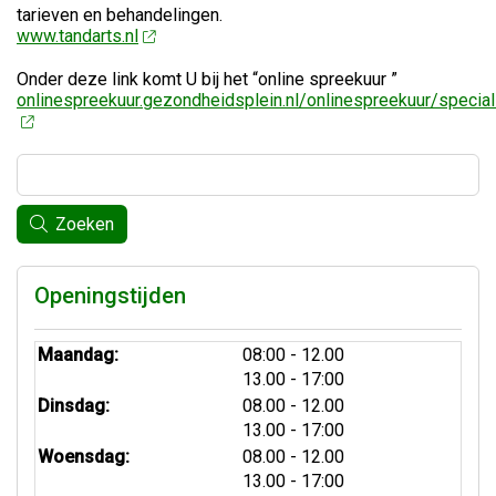
tarieven en behandelingen.
www.tandarts.nl
Onder deze link komt U bij het “online spreekuur ”
onlinespreekuur.gezondheidsplein.nl/onlinespreekuur/specia
Zoeken
Openingstijden
tot
Maandag:
08:00
- 12.00
tot
13.00
- 17:00
tot
Dinsdag:
08.00
- 12.00
tot
13.00
- 17:00
tot
Woensdag:
08.00
- 12.00
tot
13.00
- 17:00