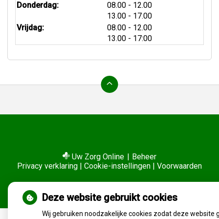
tot
Donderdag:
08.00
- 12.00
tot
13.00
- 17.00
tot
Vrijdag:
08.00
- 12.00
tot
13.00
- 17:00
Ga
terug
naar
de
bovenkant
van
de
website
Uw Zorg Online
|
Beheer
Privacy verklaring
|
Cookie-instellingen
|
Voorwaarden
Deze website gebruikt cookies
Wij gebruiken noodzakelijke cookies zodat deze website 