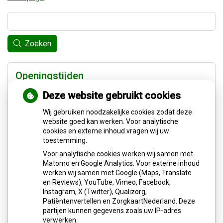
Zoeken
Openingstijden
Deze website gebruikt cookies
tot
Maandag:
08:00
- 12.00
tot
Wij gebruiken noodzakelijke cookies zodat deze
13.00
- 17:00
website goed kan werken. Voor analytische
tot
Dinsdag:
08.00
- 12.00
cookies en externe inhoud vragen wij uw
tot
13.00
- 17:00
toestemming.
tot
Woensdag:
08.00
- 12.00
Voor analytische cookies werken wij samen met
tot
13.00
- 17:00
Matomo en Google Analytics. Voor externe inhoud
tot
Donderdag:
08.00
- 12.00
werken wij samen met Google (Maps, Translate
tot
13.00
- 17.00
en Reviews), YouTube, Vimeo, Facebook,
Instagram, X (Twitter), Qualizorg,
tot
Vrijdag:
08.00
- 12.00
Patiëntenvertellen en ZorgkaartNederland. Deze
tot
13.00
- 17:00
partijen kunnen gegevens zoals uw IP-adres
verwerken.